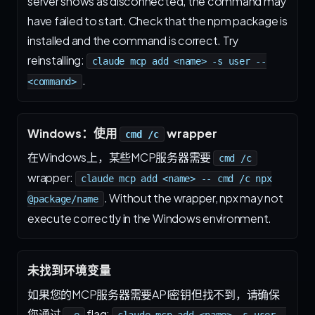
server shows as disconnected, the command may
have failed to start. Check that the npm package is
installed and the command is correct. Try
reinstalling:
claude mcp add <name> -s user --
.
<command>
Windows：使用
wrapper
cmd /c
在Windows上，某些MCP服务器需要
cmd /c
wrapper:
claude mcp add <name> -- cmd /c npx
. Without the wrapper, npx may not
@package/name
execute correctly in the Windows environment.
未找到环境变量
如果您的MCP服务器需要API密钥但找不到，请确保
您通过
flag: