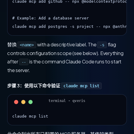
claude mcp add github -- npx @modelcontextprotocol/
# Example: Add a database server

claude mcp add postgres -s project -- npx @anthrop
替换
with a descriptive label. The
flag
<name>
-s
controls configuration scope (see below). Everything
after
is the command Claude Code runs to start
--
the server.
步骤 3：使用以下命令验证
claude mcp list
claude mcp list