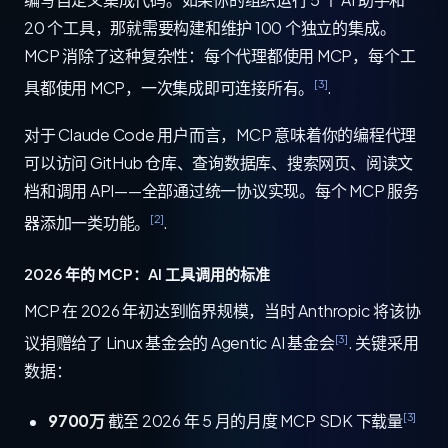
20 个工具，那就需要构建和维护 100 个独立的集成。
MCP 消除了这种复杂性：每个代理都使用 MCP，每个工
[3]
具都使用 MCP，一次集成即可连接所有。
.
对于 Claude Code 用户而言，MCP 意味着你的编程代理
可以访问 GitHub 仓库、查询数据库、搜索网页、阅读文
档和调用 API——全部通过统一协议实现。每个 MCP 服务
[2]
器添加一类功能。
.
2026 年的 MCP：AI 工具调用的标准
MCP 在 2026 年初达到临界规模，当时 Anthropic 将该协
[3]
议捐赠给了 Linux 基金会的 Agentic AI 基金会
. 关键采用
数据：
[3]
9700万
截至 2026 年 5 月的月度 MCP SDK 下载量