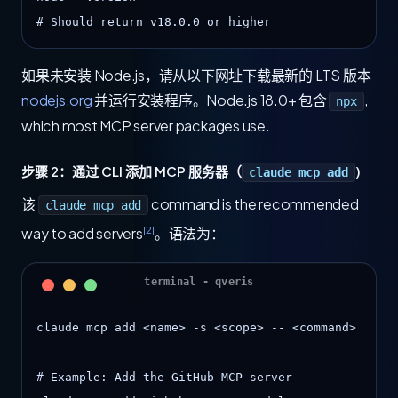
# Should return v18.0.0 or higher
如果未安装 Node.js，请从以下网址下载最新的 LTS 版本
nodejs.org
并运行安装程序。Node.js 18.0+ 包含
,
npx
which most MCP server packages use.
步骤 2：通过 CLI 添加 MCP 服务器（
)
claude mcp add
该
command is the recommended
claude mcp add
[2]
way to add servers
。语法为：
claude mcp add <name> -s <scope> -- <command>

# Example: Add the GitHub MCP server
