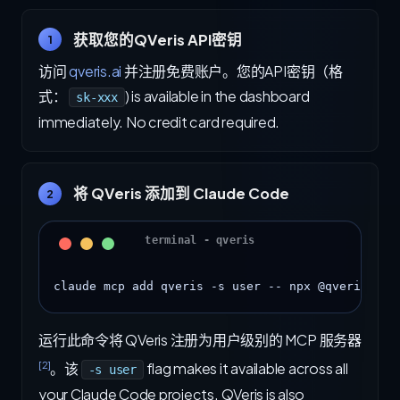
获取您的QVeris API密钥
1
访问
qveris.ai
并注册免费账户。您的API密钥（格
式：
) is available in the dashboard
sk-xxx
immediately. No credit card required.
将 QVeris 添加到 Claude Code
2
claude mcp add qveris -s user -- npx @qverisai/m
运行此命令将 QVeris 注册为用户级别的 MCP 服务器
[2]
。该
flag makes it available across all
-s user
your Claude Code projects. QVeris is also