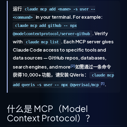
运行
claude mcp add <name> -s user --
in your terminal. For example:
<command>
claude mcp add github -- npx
. Verify
@modelcontextprotocol/server-github
with
. Each MCP server gives
claude mcp list
Claude Code access to specific tools and
data sources — GitHub repos, databases,
[2]
search engines, and more
如需通过一条命令
获得 10,000+ 功能，请安装 QVeris：
claude mcp
[1]
.
add qveris -s user -- npx @qverisai/mcp
什么是 MCP（Model
Context Protocol）？