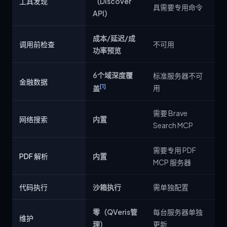
工具发现
（Discover
具需要专用命令
API）
成本/延迟/成
调用前检查
不可用
功率预览
6个域深度覆
标准服务器不可
金融数据
[1]
用
盖
需要 Brave
网络搜索
内置
Search MCP
需要专用 PDF
PDF 解析
内置
MCP 服务器
代码执行
沙箱执行
需单独配置
零（QVeris管
每台服务器单独
维护
理）
更新