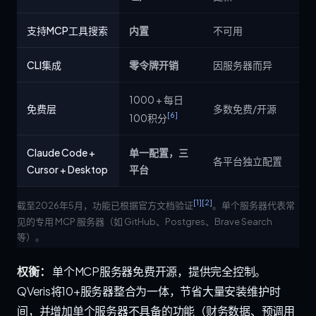
支持MCP工具搜索
内置
不可用
CLI集成
零令牌开销
因服务器而异
1000 + 每日
免费层
多数免费/开源
[6]
100积分
Claude Code +
单一配置，三
各平台独立配置
Cursor + Desktop
平台
[1]
[2]
截至2026年5月，功能已根据官方文档验证
。单个服务器代表常
见的专用 MCP 服务器（如 GitHub、Postgres、Brave Search
等）。
权衡：
单个MCP服务器免费开源，提供完全控制。
QVeris将10+服务器整合为一体，节省大量安装维护时
间，并增加单个服务器不具备的功能（财务数据、预调用