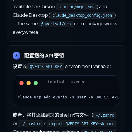
available for Cursor (
) and
.cursor/mcp.json
Claude Desktop (
)
claude_desktop_config.json
— the same
npm package works
@qverisai/mcp
everywhere.
配置您的 API 密钥
3
设置该
environment variable:
QVERIS_API_KEY
claude mcp add qveris -s user -e QVERIS_API_KEY=
或者，将其添加到您的 shell 配置文件（
~/.zshrc
or
):
.
~/.bashrc
export QVERIS_API_KEY=sk-xxx
Optional environment variables: