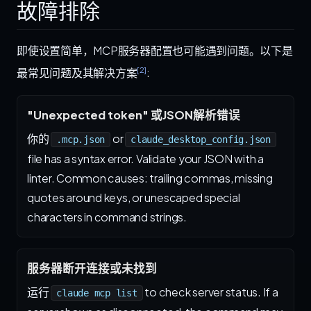
故障排除
即使设置简单，MCP服务器配置也可能遇到问题。以下是
[2]
最常见问题及其解决方案
:
"Unexpected token" 或JSON解析错误
你的
or
.mcp.json
claude_desktop_config.json
file has a syntax error. Validate your JSON with a
linter. Common causes: trailing commas, missing
quotes around keys, or unescaped special
characters in command strings.
服务器断开连接或未找到
运行
to check server status. If a
claude mcp list