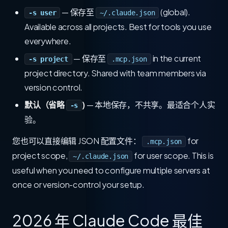
— 保存至
(global).
-s user
~/.claude.json
Available across all projects. Best for tools you use
everywhere.
— 保存至
in the current
-s project
.mcp.json
project directory. Shared with team members via
version control.
默认（省略
)
— 本地保存，不共享。最适合个人实
-s
验。
您也可以直接编辑 JSON 配置文件：
for
.mcp.json
project scope,
for user scope. This is
~/.claude.json
useful when you need to configure multiple servers at
once or version-control your setup.
2026 年 Claude Code 最佳