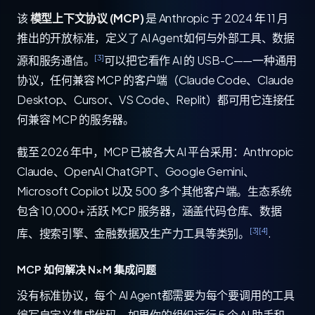
该
模型上下文协议 (MCP)
是 Anthropic 于 2024 年 11 月
推出的开放标准，定义了 AI Agent如何与外部工具、数据
[3]
源和服务通信。
可以把它看作 AI 的 USB-C——一种通用
协议，任何兼容 MCP 的客户端（Claude Code、Claude
Desktop、Cursor、VS Code、Replit）都可用它连接任
何兼容 MCP 的服务器。
截至 2026 年中，MCP 已被各大 AI 平台采用：Anthropic
Claude、OpenAI ChatGPT、Google Gemini、
Microsoft Copilot 以及 500 多个其他客户端。生态系统
包含 10,000+ 活跃 MCP 服务器，涵盖代码仓库、数据
[3]
[4]
库、搜索引擎、金融数据及生产力工具等类别。
.
MCP 如何解决 N×M 集成问题
没有标准协议，每个 AI Agent都需要为每个要调用的工具
编写自定义集成代码。如果你的组织运行 5 个 AI 助手和