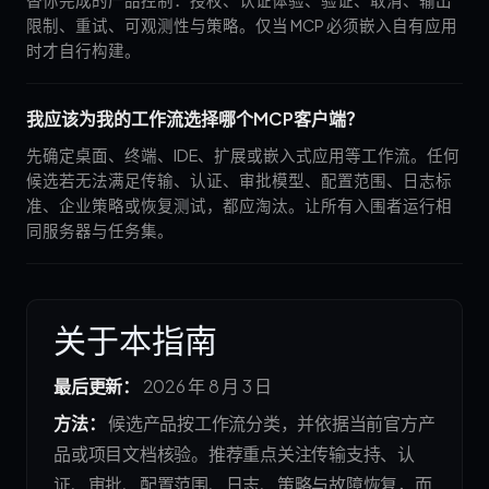
替你完成的产品控制：授权、认证体验、验证、取消、输出
限制、重试、可观测性与策略。仅当 MCP 必须嵌入自有应用
时才自行构建。
我应该为我的工作流选择哪个MCP客户端？
先确定桌面、终端、IDE、扩展或嵌入式应用等工作流。任何
候选若无法满足传输、认证、审批模型、配置范围、日志标
准、企业策略或恢复测试，都应淘汰。让所有入围者运行相
同服务器与任务集。
关于本指南
最后更新：
2026 年 8 月 3 日
方法：
候选产品按工作流分类，并依据当前官方产
品或项目文档核验。推荐重点关注传输支持、认
证、审批、配置范围、日志、策略与故障恢复，而