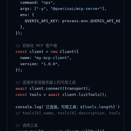
    command: 
"npx"
,

    args: [
"-y"
, 
"@qverisai/mcp-server"
],

    env: {

      QVERIS_API_KEY: process.env.QVERIS_API_KEY,

    },

  });

// 初始化 MCP 客户端
const
 client = 
new
 Client({

    name: 
"my-mcp-client"
,

    version: 
"1.0.0"
,

  });

// 连接并发现服务器上的可用工具
await
 client.connect(transport);

const
 tools = 
await
 client.listTools();

  console.log(
`已连接。可用工具：${tools.length}`
);

// tools[0].name, tools[0].description, tools[0].
// 调用工具