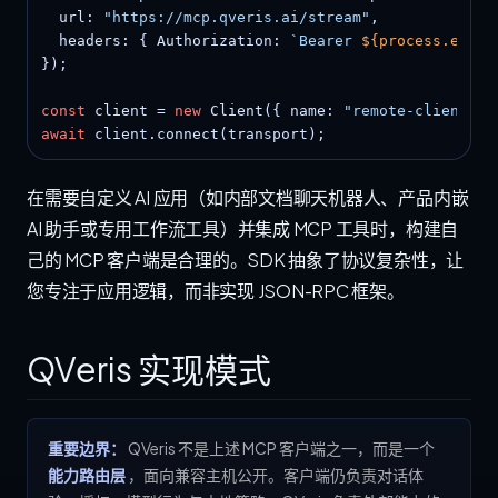
  url: 
"https://mcp.qveris.ai/stream"
,

  headers: { Authorization: 
`Bearer 
${process.env.Q
});

const
 client = 
new
 Client({ name: 
"remote-client"
, 
await
 client.connect(transport);
在需要自定义 AI 应用（如内部文档聊天机器人、产品内嵌
AI 助手或专用工作流工具）并集成 MCP 工具时，构建自
己的 MCP 客户端是合理的。SDK 抽象了协议复杂性，让
您专注于应用逻辑，而非实现 JSON-RPC 框架。
QVeris 实现模式
重要边界：
QVeris 不是上述 MCP 客户端之一，而是一个
能力路由层
，面向兼容主机公开。客户端仍负责对话体