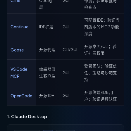
Cline
Code扩
GUI
作流；验证审批与
展
检查点
可配置 IDE；验证当
Continue
IDE扩展
GUI
前版本的 MCP 功能
深度
开源桌面/CLI；验
Goose
开源代理
CLI/GUI
证扩展权限
受管团队；验证信
VS Code
编辑器原
GUI
任、策略与沙箱支
MCP
生客户端
持
开源终端/IDE 用
OpenCode
开源 IDE
GUI
户；验证远程认证
1. Claude Desktop