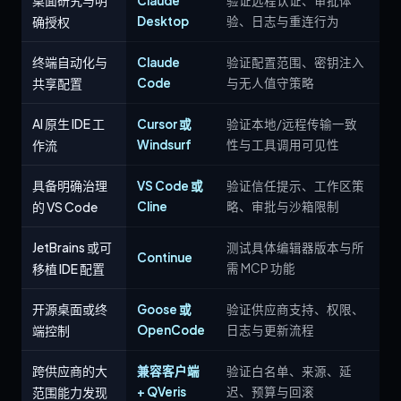
桌面研究与明
Claude
验证远程认证、审批体
确授权
Desktop
验、日志与重连行为
终端自动化与
Claude
验证配置范围、密钥注入
共享配置
Code
与无人值守策略
AI 原生 IDE 工
Cursor 或
验证本地/远程传输一致
作流
Windsurf
性与工具调用可见性
具备明确治理
VS Code 或
验证信任提示、工作区策
的 VS Code
Cline
略、审批与沙箱限制
JetBrains 或可
测试具体编辑器版本与所
Continue
移植 IDE 配置
需 MCP 功能
开源桌面或终
Goose 或
验证供应商支持、权限、
端控制
OpenCode
日志与更新流程
跨供应商的大
兼容客户端
验证白名单、来源、延
范围能力发现
+ QVeris
迟、预算与回滚