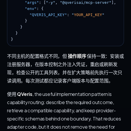
"args"
: [
"-y"
, 
"@qverisai/mcp-server"
],

"env"
: {

"QVERIS_API_KEY"
: 
"
YOUR_API_KEY
"
      }

    }

  }

}
不同主机的配置格式不同，但
操作顺序
保持一致：安装或
注册服务器，在版本控制之外注入凭证，重启或刷新发
现，检查公开的工具列表，并在扩大策略前先执行一次只
读调用。每次测试都应记录客户端版本与配置范围。
使用
QVeris
, the useful implementation pattern is
capability routing: describe the required outcome,
retrieve a compatible capability, and keep provider-
specific schemas behind one boundary. That reduces
adapter code, but it does not remove the need for