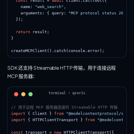
const
 result = 
await
 client.callTool({

    name: 
"web_search"
,

    arguments: { query: 
"MCP protocol status 2026"
 
  });

return
 result;

}

createMCPClient().catch(console.error);
SDK 还支持 Streamable HTTP 传输，用于连接远程
MCP 服务器：
// 用于远程 MCP 服务器连接的 Streamable HTTP 传输
import
 { Client } 
from
"@modelcontextprotocol/sdk/c
import
 { HTTPClientTransport } 
from
"@modelcontextp
const
 transport = 
new
 HTTPClientTransport({
