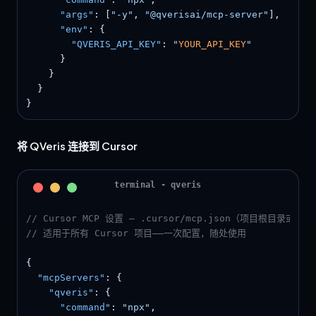
"args"
: [
"-y"
, 
"@qverisai/mcp-server"
],

"env"
: {

"QVERIS_API_KEY"
: 
"
YOUR_API_KEY
"
      }

    }

  }

}
将 QVeris 连接到 Cursor
// Cursor MCP 设置 — .cursor/mcp.json（项目根目录或 ~/.
// 适用于所有 Cursor 项目——一次配置，随处使用
{

"mcpServers"
: {

"qveris"
: {

"command"
: 
"npx"
,
