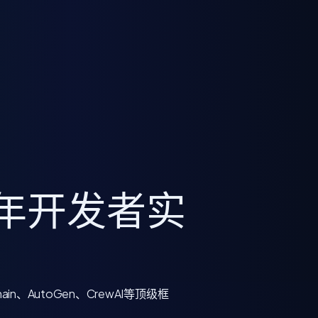
26年开发者实
n、AutoGen、CrewAI等顶级框