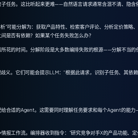
散子任务。这比听起来更难——自然语言请求通常含混不清、隐含
竞争分析”可能分解为：获取产品特性、检索客户评论、分析定价策
之间是否有依赖？如果某个任务失败怎么办？
题所花的时间。分解阶段是大多数编排失败的根源——分解不当的
理歧义。它们可能会提示LLM：“根据此请求，识别子任务、其依
。
给合适的Agent。这需要同时理解任务要求和每个Agent的能
情报工作流。编排器收到指令："研究竞争对手X的产品功能、定