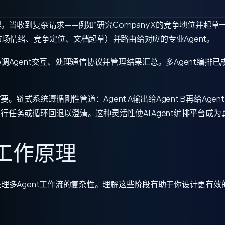
经理。当收到复杂请求——例如“研究Company X的竞争地位并起
场情绪、竞争定位、文档起草）并路由给对应的专业Agent。
动协调Agent交互、处理通信协议并管理结果汇总。多Agent编排
。链式系统遵循刚性管道：Agent A输出给Agent B再给Age
成并行任务或循环回退以澄清。这种灵活性使AI Agent编排平台
编排工作原理
环来处理多Agent工作流的复杂性。理解这些阶段有助于你设计更